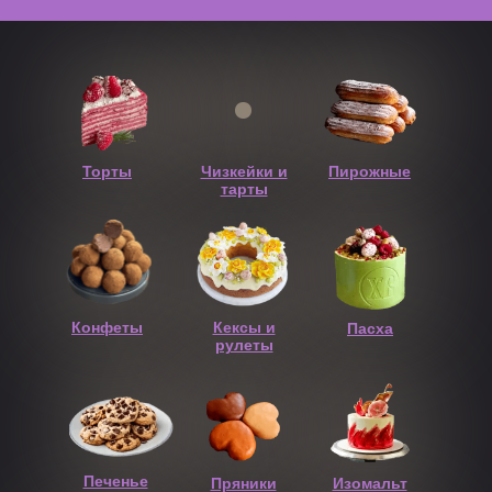
Торты
Чизкейки и
Пирожные
тарты
Конфеты
Кексы и
Пасха
рулеты
Печенье
Пряники
Изомальт