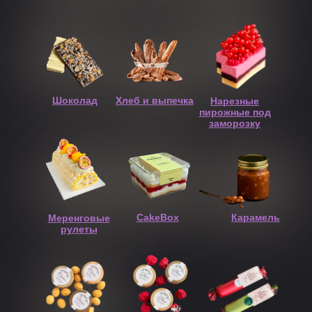
Шоколад
Хлеб и выпечка
Нарезные
пирожные под
заморозку
CakeBox
Карамель
Меренговые
рулеты