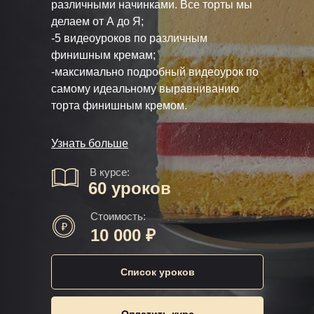
различными начинками. Все торты мы
делаем от А до Я;
-5 видеоуроков по различным
финишным кремам;
-максимально подробный видеоурок по
самому идеальному выравниванию
торта финишным кремом.
Узнать больше
В курсе:
60 уроков
Стоимость:
10 000 ₽
Список уроков
Оплатить курс