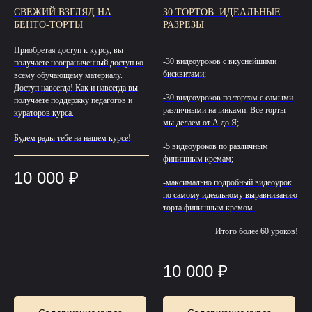
СВЕЖИЙ ВЗГЛЯД НА
30 ТОРТОВ. ИДЕАЛЬНЫЕ
БЕНТО-ТОРТЫ
РАЗРЕЗЫ
Приобретая доступ к курсу, вы
-30 видеоуроков с вкуснейшими
получаете неограниченный доступ ко
бисквитами;
всему обучающему материалу.
Доступ навсегда! Как и навсегда вы
-30 видеоуроков по тортам с самыми
получаете поддержку педагогов и
различными начинками. Все торты
кураторов курса.
мы делаем от А до Я;
Будем рады тебе на нашем курсе!
-5 видеоуроков по различным
финишным кремам;
10 000
₽
-максимально подробный видеоурок
по самому идеальному выравниванию
торта финишным кремом.
Итого более 60 уроков!
10 000
₽