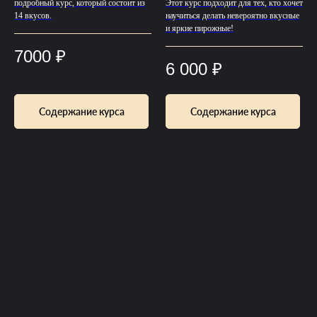
подробный курс, который состоит из
Этот курс подходит для тех, кто хочет
14 вкусов.
научиться делать невероятно вкусные
и яркие пирожные!
7000
₽
6 000
₽
Содержание курса
Содержание курса