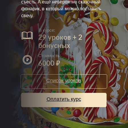
съесть. А ещё невероятно сказочный
фонарик, в который можно поставить
свечу.
В курсе:
29 уроков + 2
бонусных
Стоимость:
6000 ₽
Список уроков
Оплатить курс