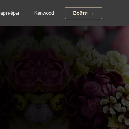
артнёры
Kenwood
Войти →