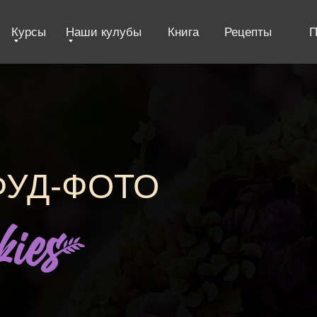
Курсы
Наши кулубы
Книга
Рецепты
П
ФУД-ФОТО