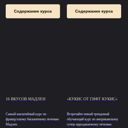
Содержание курса
Содержание курса
16 ВКУСОВ МАДЛЕН
«КУКИС ОТ ГИФТ КУКИС»
Самый масштабный курс по
Встречайте новый трендовый
французскому бисквитному печенью
обучающий курс по американскому
Мадлен.
супер-прродаваемому печенью.