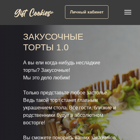
Личный кабинет
ЗАКУСОЧНЫЕ
ТОРТЫ 1.0
А вы ели когда-нибудь несладкие
торты? Закусочные!
Мы это дело любим!
Только представьте любое застолье.
Ведь такой торт станет главным
украшением стола. Все гости, близкие и
родственники будут в абсолютном
восторге!
Вы сможете покорить ваших заказчиков