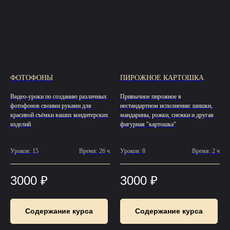
ФОТОФОНЫ
ПИРОЖНОЕ КАРТОШКА
Видео-уроки по созданию различных
Привычное пирожное в
фотофонов своими руками для
нестандартном исполнении: шишки,
красивой съёмки ваших кондитерских
мандарины, рожки, снежки и другая
изделий
фигурная "картошка"
Уроков: 15
Время: 26 ч
Уроков: 8
Время: 2 ч
3000
₽
3000
₽
Содержание курса
Содержание курса