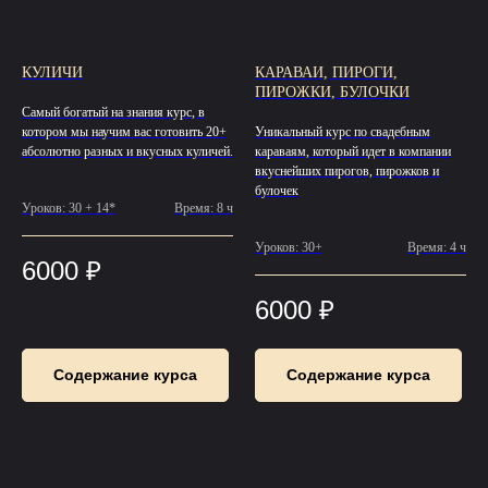
КУЛИЧИ
КАРАВАИ, ПИРОГИ,
ПИРОЖКИ, БУЛОЧКИ
Самый богатый на знания курс, в
котором мы научим вас готовить 20+
Уникальный курс по свадебным
абсолютно разных и вкусных куличей.
караваям, который идет в компании
вкуснейших пирогов, пирожков и
булочек
Уроков: 30 + 14*
Время: 8 ч
Уроков: 30+
Время: 4 ч
6000
₽
6000
₽
Содержание курса
Содержание курса