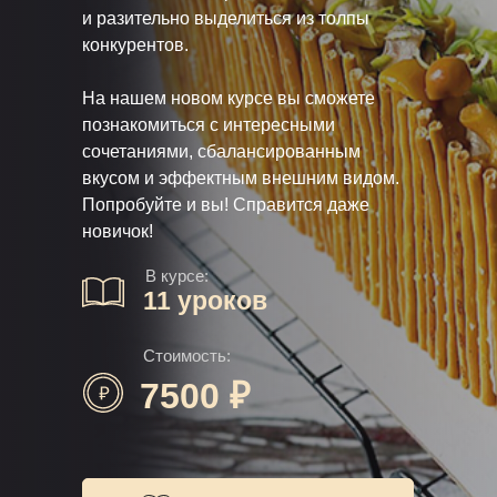
и разительно выделиться из толпы
конкурентов.
На нашем новом курсе вы сможете
познакомиться с интересными
сочетаниями, сбалансированным
вкусом и эффектным внешним видом.
Попробуйте и вы! Справится даже
новичок!
В курсе:
11 уроков
Стоимость:
7500 ₽