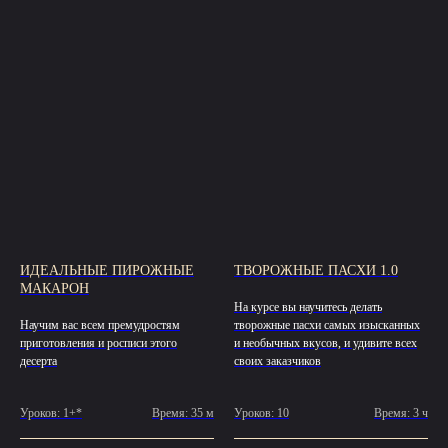
ИДЕАЛЬНЫЕ ПИРОЖНЫЕ
ТВОРОЖНЫЕ ПАСХИ 1.0
МАКАРОН
На курсе вы научитесь делать
Научим вас всем премудростям
творожные пасхи самых изысканных
приготовления и росписи этого
и необычных вкусов, и удивите всех
десерта
своих заказчиков
Уроков: 1+*
Время: 35 м
Уроков: 10
Время: 3 ч