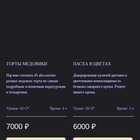
ТОРТЫ МЕДОВИКИ
ПАСХА В ЦВЕТАХ
Научим готовить 45 абсолютно
Декорирование куличей цветами и
разных медовых торта по самым
цветочными композициями из
подробным и понятным видеоурокам
белково-заварного крема. Рецепт
и техкартами.
нашего крема.
Уроков: 45+2*
Время: 4 ч
Уроки: 18+4*
Время: 5 ч
7000
₽
6000
₽