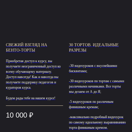
СВЕЖИЙ ВЗГЛЯД НА
30 ТОРТОВ. ИДЕАЛЬНЫЕ
БЕНТО-ТОРТЫ
РАЗРЕЗЫ
Приобретая доступ к курсу, вы
-30 видеоуроков с вкуснейшими
получаете неограниченный доступ ко
бисквитами;
всему обучающему материалу.
Доступ навсегда! Как и навсегда вы
-30 видеоуроков по тортам с самыми
получаете поддержку педагогов и
различными начинками. Все торты
кураторов курса.
мы делаем от А до Я;
Будем рады тебе на нашем курсе!
-5 видеоуроков по различным
финишным кремам;
10 000
₽
-максимально подробный видеоурок
по самому идеальному выравниванию
торта финишным кремом.