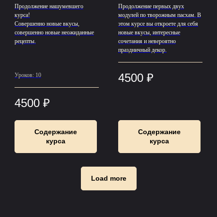
Продолжение нашумевшего
Продолжение первых двух
курса!
модулей по творожным пасхам. В
Совершенно новые вкусы,
этом курсе вы откроете для себя
совершенно новые неожиданные
новые вкусы, интересные
рецепты.
сочетания и невероятно
праздничный декор.
4500
₽
Уроков: 10
4500
₽
Содержание
Содержание
курса
курса
Load more