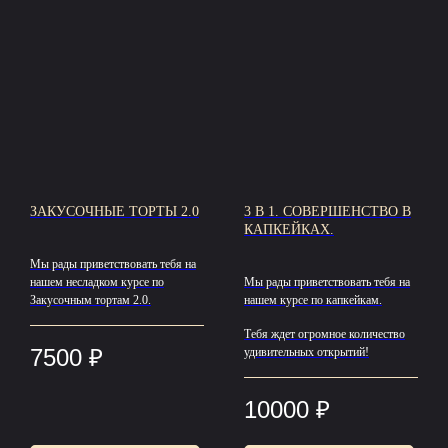
ЗАКУСОЧНЫЕ ТОРТЫ 2.0
3 В 1. СОВЕРШЕНСТВО В
КАПКЕЙКАХ.
Мы рады приветствовать тебя на
нашем несладком курсе по
Мы рады приветствовать тебя на
Закусочным тортам 2.0.
нашем курсе по капкейкам.
Тебя ждет огромное количество
7500
₽
удивительных открытий!
10000
₽