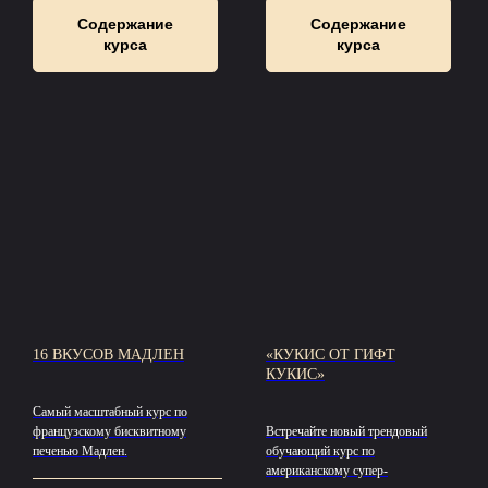
Содержание
Содержание
курса
курса
16 ВКУСОВ МАДЛЕН
«КУКИС ОТ ГИФТ
КУКИС»
Самый масштабный курс по
французскому бисквитному
Встречайте новый трендовый
печенью Мадлен.
обучающий курс по
американскому супер-