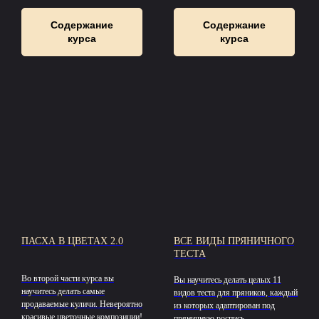
Содержание
Содержание
курса
курса
ПАСХА В ЦВЕТАХ 2.0
ВСЕ ВИДЫ ПРЯНИЧНОГО
ТЕСТА
Во второй части курса вы
Вы научитесь делать целых 11
научитесь делать самые
видов теста для пряников, каждый
продаваемые куличи. Невероятно
из которых адаптирован под
красивые цветочные композиции!
пряничную роспись