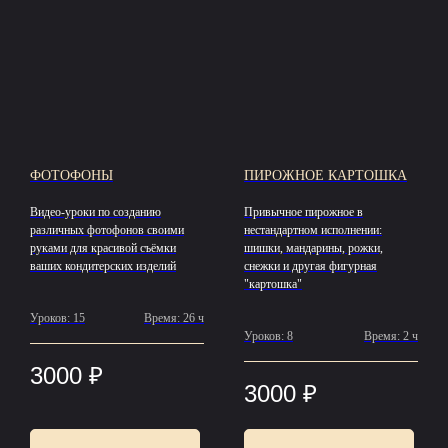
ФОТОФОНЫ
ПИРОЖНОЕ КАРТОШКА
Видео-уроки по созданию
Привычное пирожное в
различных фотофонов своими
нестандартном исполнении:
руками для красивой съёмки
шишки, мандарины, рожки,
ваших кондитерских изделий
снежки и другая фигурная
"картошка"
Уроков: 15
Время: 26 ч
Уроков: 8
Время: 2 ч
3000
₽
3000
₽