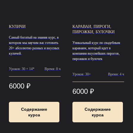
КУЛИЧИ
КАРАВАИ, ПИРОГИ,
ПИРОЖКИ, БУЛОЧКИ
Самый богатый на знания курс, в
котором мы научим вас готовить
Уникальный курс по свадебным
20+ абсолютно разных и вкусных
караваям, который идет в
куличей.
компании вкуснейших пирогов,
пирожков и булочек
Уроков: 30 + 14*
Время: 8 ч
Уроков: 30+
Время: 4 ч
6000
₽
6000
₽
Содержание
Содержание
курса
курса