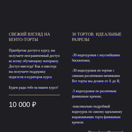
СВЕЖИЙ ВЗГЛЯД НА
30 ТОРТОВ. ИДЕАЛЬНЫЕ
БЕНТО-ТОРТЫ
РАЗРЕЗЫ
Приобретая доступ к курсу, вы
-30 видеоуроков с вкуснейшими
получаете неограниченный доступ
бисквитами;
ко всему обучающему материалу.
Доступ навсегда! Как и навсегда
-30 видеоуроков по тортам с
вы получаете поддержку
самыми различными начинками.
педагогов и кураторов курса.
Все торты мы делаем от А до Я;
Будем рады тебе на нашем курсе!
-5 видеоуроков по различным
финишным кремам;
10 000
₽
-максимально подробный
видеоурок по самому идеальному
выравниванию торта финишным
кремом.