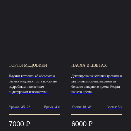
ТОРТЫ МЕДОВИКИ
ПАСХА В ЦВЕТАХ
Научим готовить 45 абсолютно
Декорирование куличей цветами и
разных медовых торта по самым
цветочными композициями из
подробным и понятным
белково-заварного крема. Рецепт
видеоурокам и техкартами.
нашего крема.
Уроков: 45+2*
Время: 4 ч
Уроки: 18+4*
Время: 5 ч
7000
₽
6000
₽