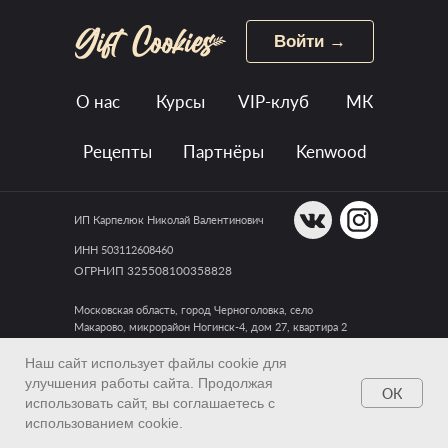
Войти →
О нас
Курсы
VIP-клуб
МК
Рецепты
Партнёры
Kenwood
ИП Карпелюк Николай Валентинович
ИНН 503112608460
ОГРНИП 325508100358828
Московская область, город Черноголовка, село
Макарово, микрорайон Ногинск-4, дом 27, квартира 2
Наш сайт использует файлы cookie для
Обратиться в техподдержку
улучшения работы сайта. Продолжая
ОК
Публичная оферта
использовать сайт, вы соглашаетесь с
использованием cookie.