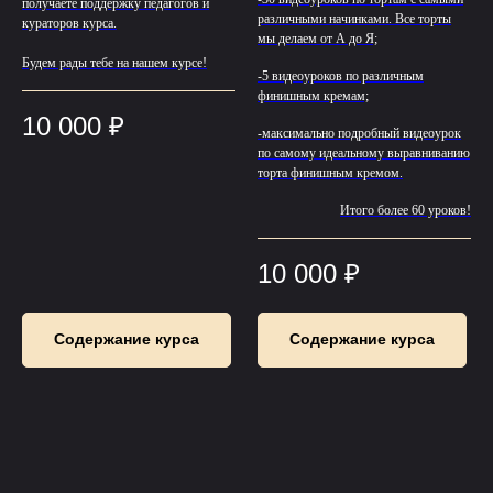
получаете поддержку педагогов и
различными начинками. Все торты
кураторов курса.
мы делаем от А до Я;
Будем рады тебе на нашем курсе!
-5 видеоуроков по различным
финишным кремам;
10 000
₽
-максимально подробный видеоурок
по самому идеальному выравниванию
торта финишным кремом.
Итого более 60 уроков!
10 000
₽
Содержание курса
Содержание курса