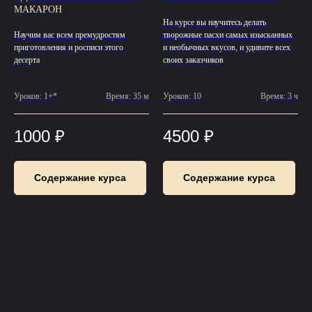
МАКАРОН
На курсе вы научитесь делать
Научим вас всем премудростям
творожные пасхи самых изысканных
приготовления и росписи этого
и необычных вкусов, и удивите всех
десерта
своих заказчиков
Уроков: 1+*
Время: 35 м
Уроков: 10
Время: 3 ч
1000
₽
4500
₽
Содержание курса
Содержание курса