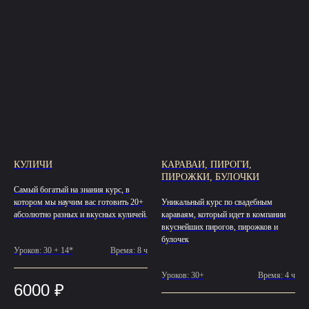
КУЛИЧИ
КАРАВАИ, ПИРОГИ,
ПИРОЖКИ, БУЛОЧКИ
Самый богатый на знания курс, в
котором мы научим вас готовить 20+
Уникальный курс по свадебным
абсолютно разных и вкусных куличей.
караваям, который идет в компании
вкуснейших пирогов, пирожков и
булочек
Уроков: 30 + 14*
Время: 8 ч
Уроков: 30+
Время: 4 ч
6000
₽