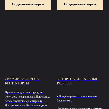
Содержание курса
Содержание курса
СВЕЖИЙ ВЗГЛЯД НА
30 ТОРТОВ. ИДЕАЛЬНЫЕ
БЕНТО-ТОРТЫ
РАЗРЕЗЫ
Приобретая доступ к курсу, вы
-30 видеоуроков с вкуснейшими
получаете неограниченный доступ ко
бисквитами;
всему обучающему материалу.
Доступ навсегда! Как и навсегда вы
-30 видеоуроков по тортам с самыми