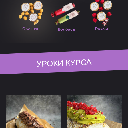
Орешки
Роксы
Колбаса
УРОКИ КУРСА