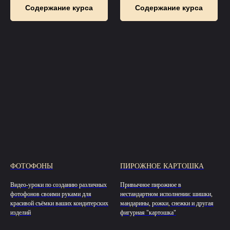
Содержание курса
Содержание курса
ФОТОФОНЫ
ПИРОЖНОЕ КАРТОШКА
Видео-уроки по созданию различных
Привычное пирожное в
фотофонов своими руками для
нестандартном исполнении: шишки,
красивой съёмки ваших кондитерских
мандарины, рожки, снежки и другая
изделий
фигурная "картошка"