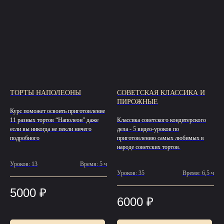
ТОРТЫ НАПОЛЕОНЫ
СОВЕТСКАЯ КЛАССИКА И
ПИРОЖНЫЕ
Курс поможет освоить приготовление
11 разных тортов “Наполеон” даже
Классика советского кондитерского
если вы никогда не пекли ничего
дела - 5 видео-уроков по
подробного
приготовлению самых любимых в
народе советских тортов.
Уроков: 13
Время: 5 ч
Уроков: 35
Время: 6,5 ч
5000
₽
6000
₽