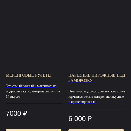
МЕРЕНГОВЫЕ РУЛЕТЫ
НАРЕЗНЫЕ ПИРОЖНЫЕ ПОД
ЗАМОРОЗКУ
Это самый полный и максимально
подробный курс, который состоит из
Этот курс подходит для тех, кто хочет
14 вкусов.
научиться делать невероятно вкусные
и яркие пирожные!
7000
₽
6 000
₽