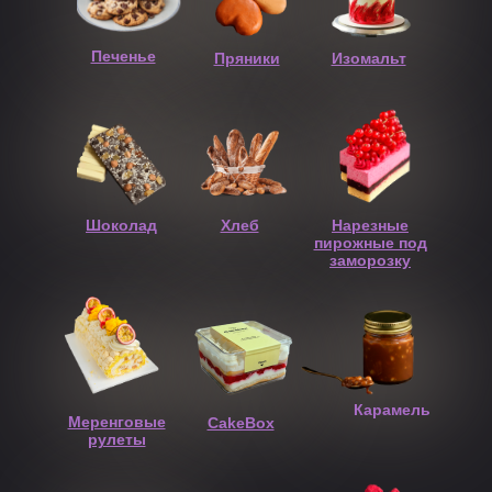
Печенье
Пряники
Изомальт
Шоколад
Хлеб
Нарезные
пирожные под
заморозку
Карамель
Меренговые
CakeBox
рулеты