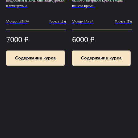
подробным и понятным видеоурокам
белково-заварного крема. Рецепт
и техкартами.
нашего крема.
Уроков: 45+2*
Время: 4 ч
Уроки: 18+4*
Время: 5 ч
7000
₽
6000
₽
Содержание курса
Содержание курса