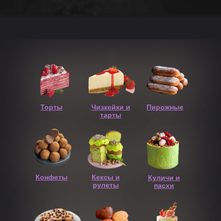
Торты
Чизкейки и
Пирожные
тарты
Конфеты
Кексы и
Куличи и
рулеты
пасхи