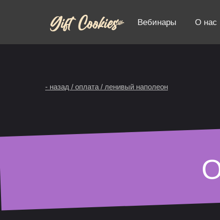
Вебинары
О нас
- назад / оплата / ленивый наполеон
О