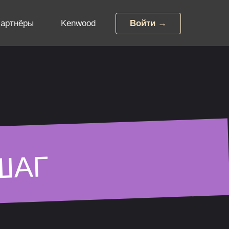
артнёры
Kenwood
Войти →
ШАГ